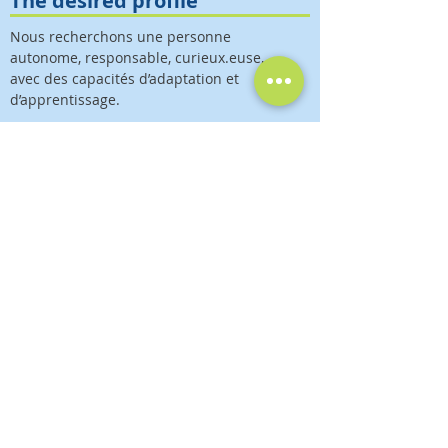
The desired profile
Nous recherchons une personne
autonome, responsable, curieux.euse,
avec des capacités d’adaptation et
d’apprentissage.
To apply